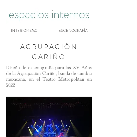
INTERIORISMO
ESCENOGRAFÍA
AGRUPACIÓN
CARIÑO
Diseño de escenografía para los XV Años
de la Agrupación Cariño, banda de cumbia
mexicana, en el Teatro Metropolitan en
2022.